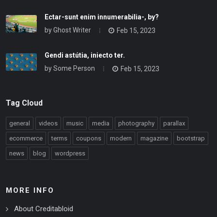
Ectar-sunt enim innumerabilia-, by?
by
Ghost Writer
Feb 15, 2023
Gendi astútia, iniecto ter.
by
Some Person
Feb 15, 2023
Tag Cloud
general
videos
music
media
photography
parallax
ecommerce
terms
coupons
modern
magazine
bootstrap
news
blog
wordpress
MORE INFO
About Creditabloid