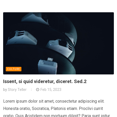
CULTURE
Issent, si quid videretur, diceret. Sed.2
by
Story Teller
Feb 15, 2023
Lorem ipsum dolor sit amet, consectetur adipiscing elit.
Honesta oratio, Socratica, Platonis etiam. Proclivi currit
oratio. Quis Aristidem non mortuum diligit? Paria sunt igitur.