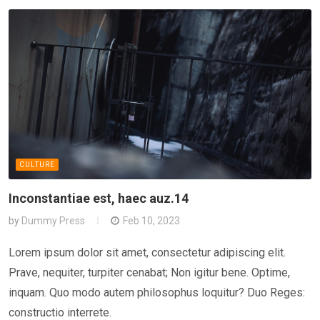
CULTURE
Inconstantiae est, haec auz.14
by
Dummy Press
Feb 10, 2023
Lorem ipsum dolor sit amet, consectetur adipiscing elit.
Prave, nequiter, turpiter cenabat; Non igitur bene. Optime,
inquam. Quo modo autem philosophus loquitur? Duo Reges:
constructio interrete.