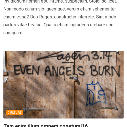
Invidiosum nomen est, infame, suspectum. Stoici scilicet.
Non modo carum sibi quemque, verum etiam vehementer
carum esse? Duo Reges: constructio interrete. Sint modo
partes vitae beatae. Qua tu etiam inprudens utebare non
numquam.
CULTURE
Tem enim illum omnem conatum!16