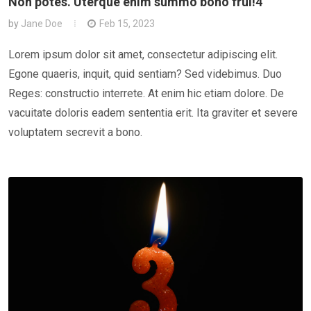
Non potes. Uterque enim summo bono frui!4
by
Jane Doe
Feb 15, 2023
Lorem ipsum dolor sit amet, consectetur adipiscing elit.
Egone quaeris, inquit, quid sentiam? Sed videbimus. Duo
Reges: constructio interrete. At enim hic etiam dolore. De
vacuitate doloris eadem sententia erit. Ita graviter et severe
voluptatem secrevit a bono.