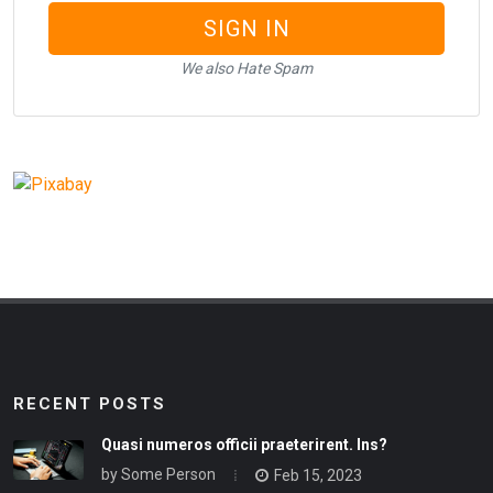
SIGN IN
We also Hate Spam
RECENT POSTS
Quasi numeros officii praeterirent. Ins?
by
Some Person
Feb 15, 2023