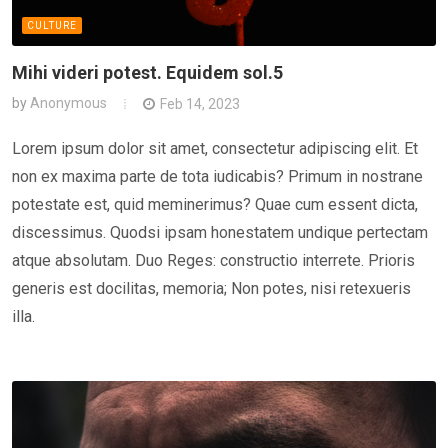
CULTURE
Mihi videri potest. Equidem sol.5
by
Anonymous
Feb 14, 2023
Lorem ipsum dolor sit amet, consectetur adipiscing elit. Et
non ex maxima parte de tota iudicabis? Primum in nostrane
potestate est, quid meminerimus? Quae cum essent dicta,
discessimus. Quodsi ipsam honestatem undique pertectam
atque absolutam. Duo Reges: constructio interrete. Prioris
generis est docilitas, memoria; Non potes, nisi retexueris
illa.