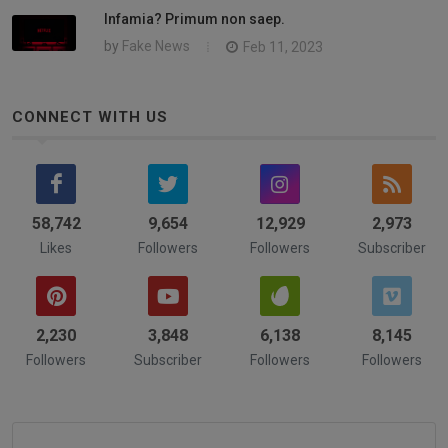
Infamia? Primum non saep.
by
Fake News
Feb 11, 2023
CONNECT WITH US
58,742
9,654
14,839
3,244
Likes
Followers
Followers
Subscriber
2,322
4,211
6,742
8,532
Followers
Subscriber
Followers
Followers