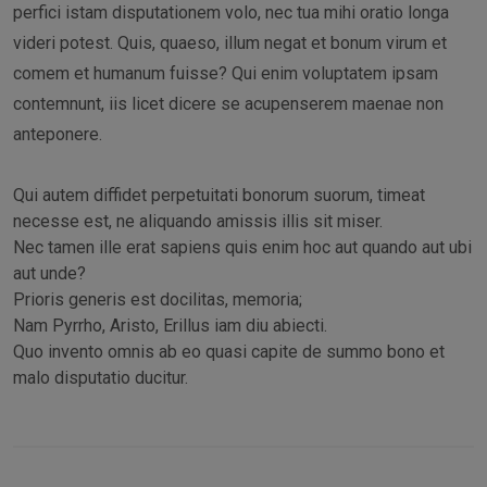
perfici istam disputationem volo, nec tua mihi oratio longa
videri potest. Quis, quaeso, illum negat et bonum virum et
comem et humanum fuisse? Qui enim voluptatem ipsam
contemnunt, iis licet dicere se acupenserem maenae non
anteponere.
Qui autem diffidet perpetuitati bonorum suorum, timeat
necesse est, ne aliquando amissis illis sit miser.
Nec tamen ille erat sapiens quis enim hoc aut quando aut ubi
aut unde?
Prioris generis est docilitas, memoria;
Nam Pyrrho, Aristo, Erillus iam diu abiecti.
Quo invento omnis ab eo quasi capite de summo bono et
malo disputatio ducitur.