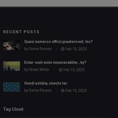
RECENT POSTS
Quasi numeros officii praeterirent. Ins?
by
Some Person
Feb 15, 2023
Ectar-sunt enim innumerabilia-, by?
by
Ghost Writer
Feb 15, 2023
Gendi astútia, iniecto ter.
by
Some Person
Feb 15, 2023
Tag Cloud