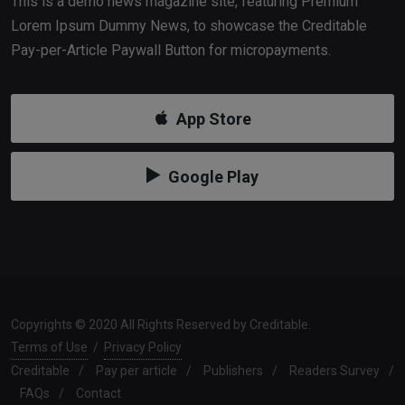
This is a demo news magazine site, featuring Premium
Lorem Ipsum Dummy News, to showcase the Creditable
Pay-per-Article Paywall Button for micropayments.
App Store
Google Play
Copyrights © 2020 All Rights Reserved by Creditable.
Terms of Use
/
Privacy Policy
Creditable
/
Pay per article
/
Publishers
/
Readers Survey
/
FAQs
/
Contact