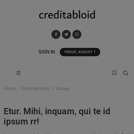
SIGN IN
FRIDAY, AUGUST 7
Home
Entertainment
Gossip
Etur. Mihi, inquam, qui te id
ipsum rr!