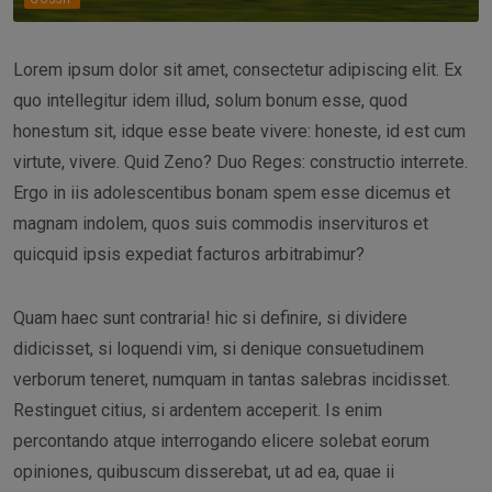
Lorem ipsum dolor sit amet, consectetur adipiscing elit. Ex
quo intellegitur idem illud, solum bonum esse, quod
honestum sit, idque esse beate vivere: honeste, id est cum
virtute, vivere. Quid Zeno? Duo Reges: constructio interrete.
Ergo in iis adolescentibus bonam spem esse dicemus et
magnam indolem, quos suis commodis inservituros et
quicquid ipsis expediat facturos arbitrabimur?
Quam haec sunt contraria! hic si definire, si dividere
didicisset, si loquendi vim, si denique consuetudinem
verborum teneret, numquam in tantas salebras incidisset.
Restinguet citius, si ardentem acceperit. Is enim
percontando atque interrogando elicere solebat eorum
opiniones, quibuscum disserebat, ut ad ea, quae ii