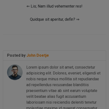
⇐ Lis; Nam illud vehementer res!
Quidque sit aperitur, defin? ⇒
Posted by
John Doetje
Lorem ipsum dolor sit amet, consectetur
adipisicing elit. Dolores, eveniet, eligendi et
nobis neque minus mollitia sit repudiandae
ad repellendus recusandae blanditiis
praesentium vitae ab sint earum voluptate
velit beatae alias fugit accusantium
laboriosam nisi reiciendis deleniti tenetur
molestiae maxime id quaerat consequatur