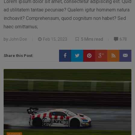
Lorem ipsum dolor sit amet, consectetur adipiscing elit. Quid
ad utilitatem tantae pecuniae? Qualem igitur hominem natura
inchoavit? Comprehensum, quod cognitum non habet? Sed
haec omittamus;
by
John Doe
Feb 15, 2023
5 Mins read
678
Share this Post:
GOSSIP