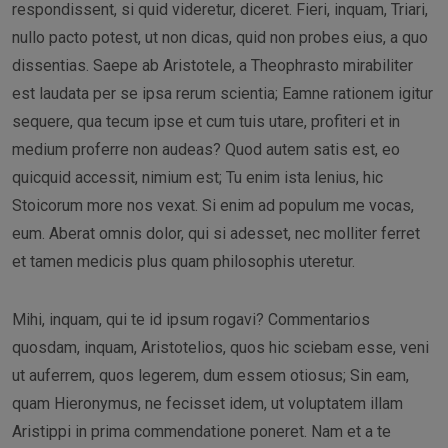
respondissent, si quid videretur, diceret. Fieri, inquam, Triari,
nullo pacto potest, ut non dicas, quid non probes eius, a quo
dissentias. Saepe ab Aristotele, a Theophrasto mirabiliter
est laudata per se ipsa rerum scientia; Eamne rationem igitur
sequere, qua tecum ipse et cum tuis utare, profiteri et in
medium proferre non audeas? Quod autem satis est, eo
quicquid accessit, nimium est; Tu enim ista lenius, hic
Stoicorum more nos vexat. Si enim ad populum me vocas,
eum. Aberat omnis dolor, qui si adesset, nec molliter ferret
et tamen medicis plus quam philosophis uteretur.
Mihi, inquam, qui te id ipsum rogavi? Commentarios
quosdam, inquam, Aristotelios, quos hic sciebam esse, veni
ut auferrem, quos legerem, dum essem otiosus; Sin eam,
quam Hieronymus, ne fecisset idem, ut voluptatem illam
Aristippi in prima commendatione poneret. Nam et a te