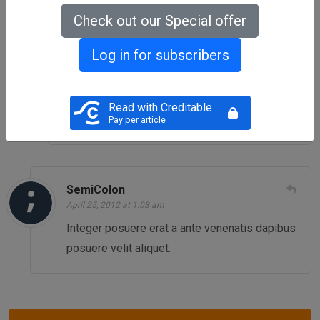
Check out our Special offer
Log in for subscribers
SemiColon
April 25, 2012 at 1:03 am
Nullam id dolor id nibh ultricies vehicula ut id
Read with Creditable
elit.
Pay per article
SemiColon
April 25, 2012 at 1:03 am
Integer posuere erat a ante venenatis dapibus
posuere velit aliquet.