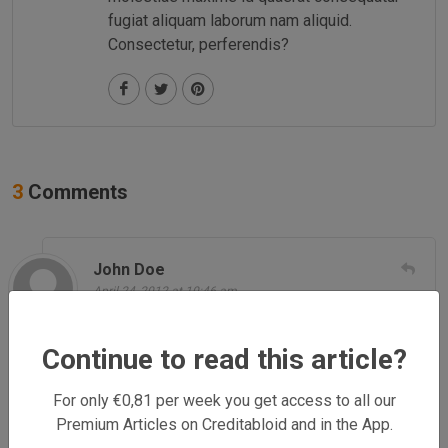
fugiat aliquam laborum nam aliquid.
Consectetur, perferendis?
3
Comments
John Doe
April 24, 2012 at 10:46 am
Donec sed odio dui. Nulla vitae elit libero, a
pharetra augue. Nullam id dolor id nibh
Continue to read this article?
ultricies vehicula ut id elit. Integer posuere
For only €0,81 per week you get access to all our
erat a ante venenatis dapibus posuere velit
Premium Articles on Creditabloid and in the App.
aliquet.