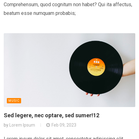
Comprehensum, quod cognitum non habet? Qui ita affectus,
beatum esse numquam probabis;
MUSIC
Sed legere, nec optare, sed sumer!12
by
Lorem Ipsum
Feb 09, 2023
Lorem ipsum dolor sit amet, consectetur adipiscing elit.