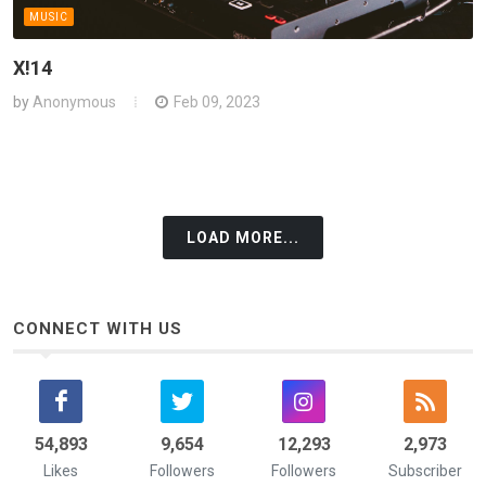
MUSIC
X!14
by
Anonymous
Feb 09, 2023
LOAD MORE...
CONNECT WITH US
58,742
9,654
15,475
3,244
Likes
Followers
Followers
Subscriber