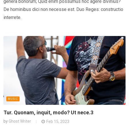
genera bonorum; Quid enim possumus hoc agere divinius?
De hominibus dici non necesse est. Duo Reges: constructio
interrete.
MUSIC
Tur. Quonam, inquit, modo? Ut nece.3
by
Ghost Writer
Feb 15, 2023