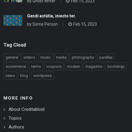
by
Ghost Writer
Feb 15, 2023
Gendi astútia, iniecto ter.
by
Some Person
Feb 15, 2023
Tag Cloud
general
videos
music
media
photography
parallax
ecommerce
terms
coupons
modern
magazine
bootstrap
news
blog
wordpress
MORE INFO
About Creditabloid
Topics
Authors