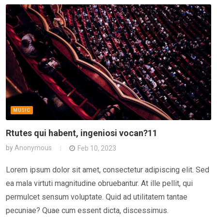
MUSIC
Rtutes qui habent, ingeniosi vocan?11
by
Anonymous
Feb 10, 2023
Lorem ipsum dolor sit amet, consectetur adipiscing elit. Sed
ea mala virtuti magnitudine obruebantur. At ille pellit, qui
permulcet sensum voluptate. Quid ad utilitatem tantae
pecuniae? Quae cum essent dicta, discessimus.