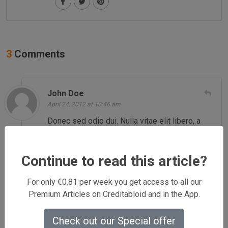
3
Comments
John Doe
April 24, 2012 at 10:46 am
Donec sed odio dui. Nulla vitae elit libero, a
pharetra augue. Nullam id dolor id nibh
ultricies vehicula ut id elit. Integer posuere
Continue to read this article?
erat a ante venenatis dapibus posuere velit
aliquet.
For only €0,81 per week you get access to all our
Premium Articles on Creditabloid and in the App.
Check out our Special offer
SemiColon