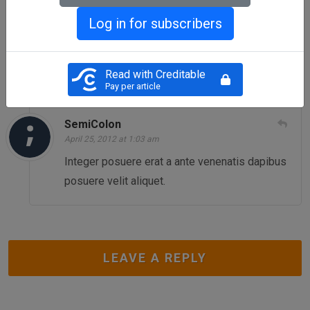
April 25, 2012 at 1:03 am
Log in for subscribers
Nullam id dolor id nibh ultricies vehicula ut id
elit.
Read with Creditable
Pay per article
SemiColon
April 25, 2012 at 1:03 am
Integer posuere erat a ante venenatis dapibus
posuere velit aliquet.
LEAVE A REPLY