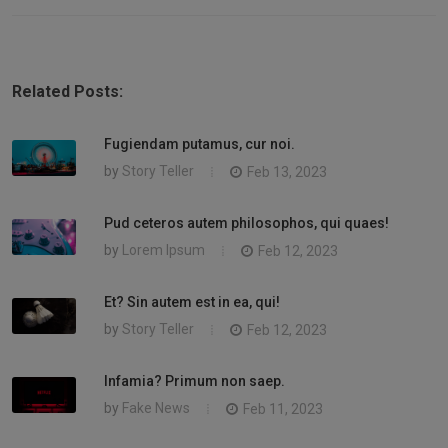
Related Posts:
Fugiendam putamus, cur noi.
by
Story Teller
Feb 13, 2023
Pud ceteros autem philosophos, qui quaes!
by
Lorem Ipsum
Feb 12, 2023
Et? Sin autem est in ea, qui!
by
Story Teller
Feb 12, 2023
Infamia? Primum non saep.
by
Fake News
Feb 11, 2023