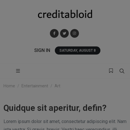
SIGN IN
SATURDAY, AUGUST 8
Home
Entertainment
Art
Quidque sit aperitur, defin?
Lorem ipsum dolor sit amet, consectetur adipiscing elit. Nam
ista vestra: Si gravis, brevis; Vestri haec verecundius, illi