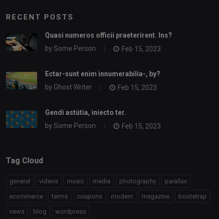
RECENT POSTS
Quasi numeros officii praeterirent. Ins?
by
Some Person
Feb 15, 2023
Ectar-sunt enim innumerabilia-, by?
by
Ghost Writer
Feb 15, 2023
Gendi astútia, iniecto ter.
by
Some Person
Feb 15, 2023
Tag Cloud
general
videos
music
media
photography
parallax
ecommerce
terms
coupons
modern
magazine
bootstrap
news
blog
wordpress