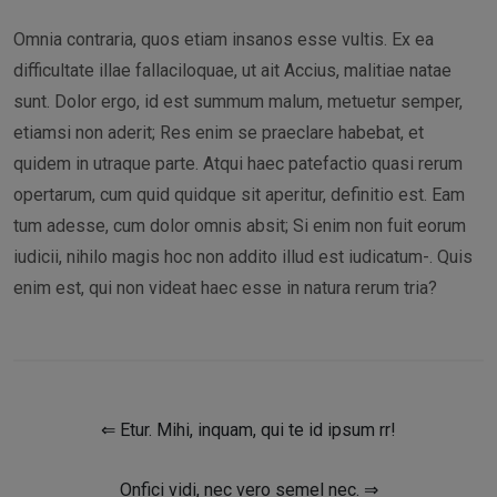
Omnia contraria, quos etiam insanos esse vultis. Ex ea
difficultate illae fallaciloquae, ut ait Accius, malitiae natae
sunt. Dolor ergo, id est summum malum, metuetur semper,
etiamsi non aderit; Res enim se praeclare habebat, et
quidem in utraque parte. Atqui haec patefactio quasi rerum
opertarum, cum quid quidque sit aperitur, definitio est. Eam
tum adesse, cum dolor omnis absit; Si enim non fuit eorum
iudicii, nihilo magis hoc non addito illud est iudicatum-. Quis
enim est, qui non videat haec esse in natura rerum tria?
⇐ Etur. Mihi, inquam, qui te id ipsum rr!
Onfici vidi, nec vero semel nec. ⇒