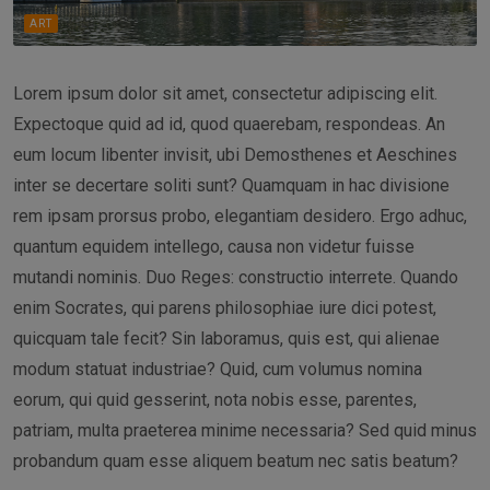
ART
Lorem ipsum dolor sit amet, consectetur adipiscing elit.
Expectoque quid ad id, quod quaerebam, respondeas. An
eum locum libenter invisit, ubi Demosthenes et Aeschines
inter se decertare soliti sunt? Quamquam in hac divisione
rem ipsam prorsus probo, elegantiam desidero. Ergo adhuc,
quantum equidem intellego, causa non videtur fuisse
mutandi nominis. Duo Reges: constructio interrete. Quando
enim Socrates, qui parens philosophiae iure dici potest,
quicquam tale fecit? Sin laboramus, quis est, qui alienae
modum statuat industriae? Quid, cum volumus nomina
eorum, qui quid gesserint, nota nobis esse, parentes,
patriam, multa praeterea minime necessaria? Sed quid minus
probandum quam esse aliquem beatum nec satis beatum?