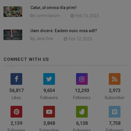
Catur, ut omnia illa prim!
by
Lorem Ipsum
Feb 13, 2023
Uam dicere. Eadem nunc mea adt?
by
Jane Doe
Feb 12, 2023
CONNECT WITH US
58,742
9,654
14,839
3,244
Likes
Followers
Followers
Subscriber
2,322
4,211
6,742
8,532
Followers
Subscriber
Followers
Followers