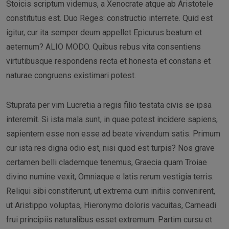
Stoicis scriptum videmus, a Xenocrate atque ab Aristotele
constitutus est. Duo Reges: constructio interrete. Quid est
igitur, cur ita semper deum appellet Epicurus beatum et
aeternum? ALIO MODO. Quibus rebus vita consentiens
virtutibusque respondens recta et honesta et constans et
naturae congruens existimari potest.
Stuprata per vim Lucretia a regis filio testata civis se ipsa
interemit. Si ista mala sunt, in quae potest incidere sapiens,
sapientem esse non esse ad beate vivendum satis. Primum
cur ista res digna odio est, nisi quod est turpis? Nos grave
certamen belli clademque tenemus, Graecia quam Troiae
divino numine vexit, Omniaque e latis rerum vestigia terris.
Reliqui sibi constiterunt, ut extrema cum initiis convenirent,
ut Aristippo voluptas, Hieronymo doloris vacuitas, Carneadi
frui principiis naturalibus esset extremum. Partim cursu et