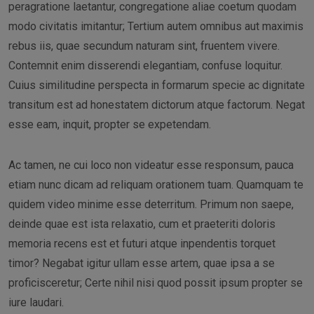
peragratione laetantur, congregatione aliae coetum quodam
modo civitatis imitantur; Tertium autem omnibus aut maximis
rebus iis, quae secundum naturam sint, fruentem vivere.
Contemnit enim disserendi elegantiam, confuse loquitur.
Cuius similitudine perspecta in formarum specie ac dignitate
transitum est ad honestatem dictorum atque factorum. Negat
esse eam, inquit, propter se expetendam.
Ac tamen, ne cui loco non videatur esse responsum, pauca
etiam nunc dicam ad reliquam orationem tuam. Quamquam te
quidem video minime esse deterritum. Primum non saepe,
deinde quae est ista relaxatio, cum et praeteriti doloris
memoria recens est et futuri atque inpendentis torquet
timor? Negabat igitur ullam esse artem, quae ipsa a se
proficisceretur; Certe nihil nisi quod possit ipsum propter se
iure laudari.