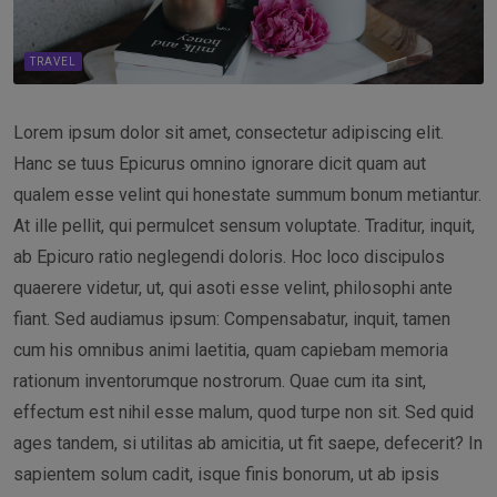
TRAVEL
Lorem ipsum dolor sit amet, consectetur adipiscing elit.
Hanc se tuus Epicurus omnino ignorare dicit quam aut
qualem esse velint qui honestate summum bonum metiantur.
At ille pellit, qui permulcet sensum voluptate. Traditur, inquit,
ab Epicuro ratio neglegendi doloris. Hoc loco discipulos
quaerere videtur, ut, qui asoti esse velint, philosophi ante
fiant. Sed audiamus ipsum: Compensabatur, inquit, tamen
cum his omnibus animi laetitia, quam capiebam memoria
rationum inventorumque nostrorum. Quae cum ita sint,
effectum est nihil esse malum, quod turpe non sit. Sed quid
ages tandem, si utilitas ab amicitia, ut fit saepe, defecerit? In
sapientem solum cadit, isque finis bonorum, ut ab ipsis