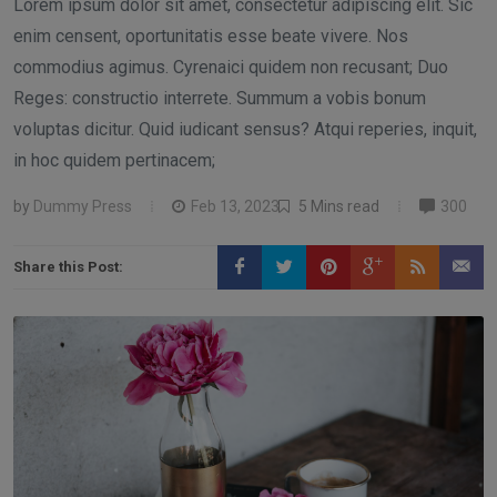
Lorem ipsum dolor sit amet, consectetur adipiscing elit. Sic
enim censent, oportunitatis esse beate vivere. Nos
commodius agimus. Cyrenaici quidem non recusant; Duo
Reges: constructio interrete. Summum a vobis bonum
voluptas dicitur. Quid iudicant sensus? Atqui reperies, inquit,
in hoc quidem pertinacem;
by
Dummy Press
Feb 13, 2023
5 Mins read
300
Share this Post: