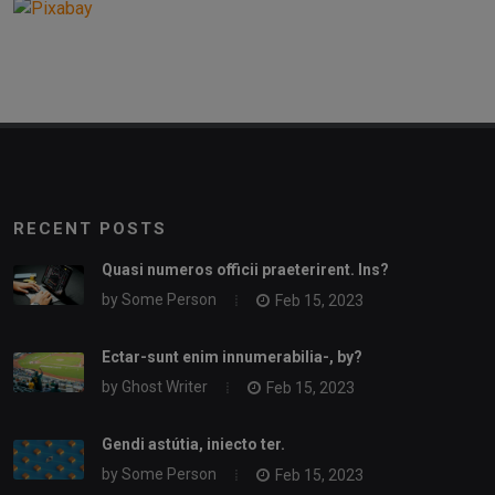
RECENT POSTS
Quasi numeros officii praeterirent. Ins?
by
Some Person
Feb 15, 2023
Ectar-sunt enim innumerabilia-, by?
by
Ghost Writer
Feb 15, 2023
Gendi astútia, iniecto ter.
by
Some Person
Feb 15, 2023