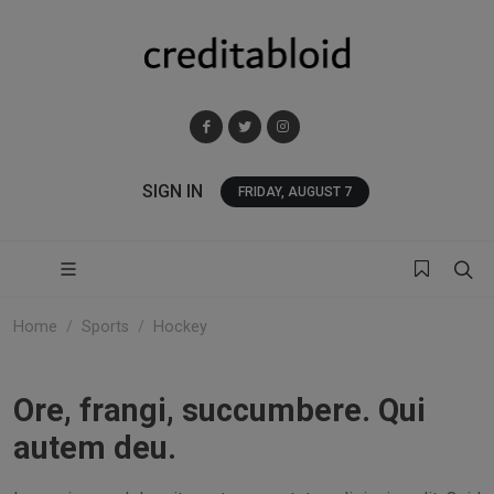
SIGN IN
FRIDAY, AUGUST 7
Home
Sports
Hockey
Ore, frangi, succumbere. Qui
autem deu.