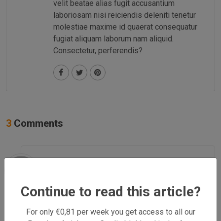
velit beatae alias fugit accusantium
laboriosam nisi reiciendis deleniti tenetur
molestiae maxime id quaerat consequatur
fugiat aliquam laborum nam aliquid.
Consectetur, perferendis?
3
Comments
John Doe
April 24, 2012 at 10:46 am
Continue to read this article?
Donec sed odio dui. Nulla vitae elit libero, a
pharetra augue. Nullam id dolor id nibh
For only €0,81 per week you get access to all our
ultricies vehicula ut id elit. Integer posuere