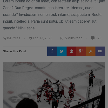
Lorem ipsum dolor sit amet, consectetur adipiscing elit. Quid
Zeno? Duo Reges: constructio interrete. Idemne, quod
iucunde? Invidiosum nomen est, infame, suspectum. Recte,
inquit, intellegis. Paria sunt igitur. Ubi ut eam caperet aut
quando? Nihil sane.
by
IM Press
Feb 13, 2023
5 Mins read
925
Share this Post: