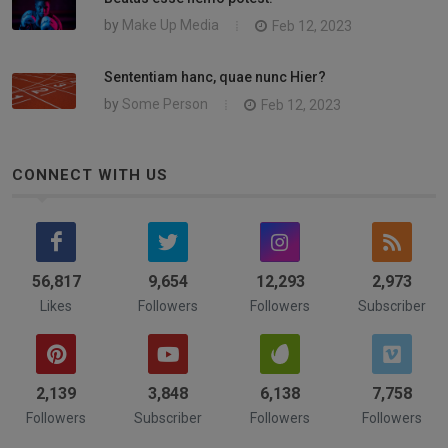
by
Make Up Media
Feb 12, 2023
Sententiam hanc, quae nunc Hier?
by
Some Person
Feb 12, 2023
CONNECT WITH US
58,742
9,654
14,839
3,244
Likes
Followers
Followers
Subscriber
2,322
4,211
6,742
8,532
Followers
Subscriber
Followers
Followers