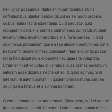
Falli igitur possumus. Nullis enim partitionibus, nullis
definitionibus utuntur ipsique dicunt ea se modo probare,
quibus natura tacita adsentiatur. Quid sequatur, quid
repugnet, vident. His similes sunt omnes, qui virtuti student
levantur vitiis, levantur erroribus, nisi forte censes Ti. Sed
quid minus probandum quam esse aliquem beatum nec satis
beatum? Videsne, ut haec concinant? Nam aliquando posse
recte fieri dicunt nulla expectata nec quaesita voluptate.
Utrum enim sit voluptas in iis rebus, quas primas secundum
naturam esse diximus, necne sit ad id, quod agimus, nihil
interest. Hi autem ponunt illi quidem prima naturae, sed ea
seiungunt a finibus et a summa bonorum;
Quem si tenueris, non modo meum Ciceronem, sed etiam me
ipsum abducas licebit. Ut nemo dubitet, eorum omnia officia