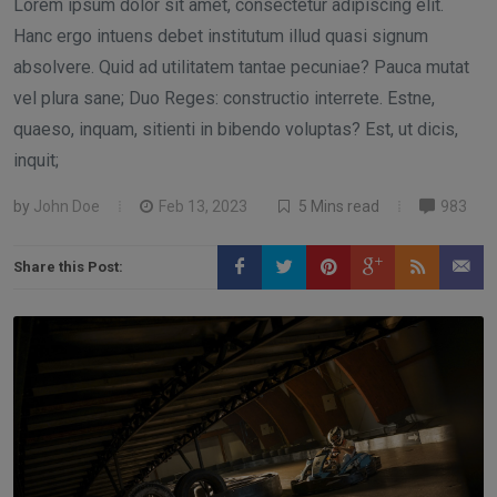
Lorem ipsum dolor sit amet, consectetur adipiscing elit.
Hanc ergo intuens debet institutum illud quasi signum
absolvere. Quid ad utilitatem tantae pecuniae? Pauca mutat
vel plura sane; Duo Reges: constructio interrete. Estne,
quaeso, inquam, sitienti in bibendo voluptas? Est, ut dicis,
inquit;
by
John Doe
Feb 13, 2023
5 Mins read
983
Share this Post: