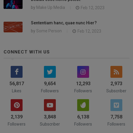
by
Make Up Media
Feb 12, 2023
Sententiam hanc, quae nunc Hier?
by
Some Person
Feb 12, 2023
CONNECT WITH US
58,742
9,654
14,202
3,244
Likes
Followers
Followers
Subscriber
2,322
4,211
6,742
8,532
Followers
Subscriber
Followers
Followers