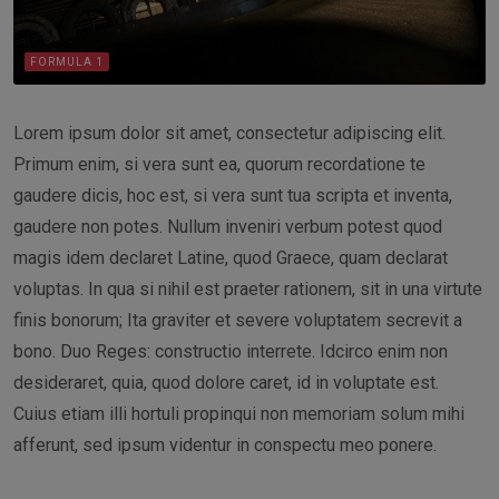
FORMULA 1
Lorem ipsum dolor sit amet, consectetur adipiscing elit.
Primum enim, si vera sunt ea, quorum recordatione te
gaudere dicis, hoc est, si vera sunt tua scripta et inventa,
gaudere non potes. Nullum inveniri verbum potest quod
magis idem declaret Latine, quod Graece, quam declarat
voluptas. In qua si nihil est praeter rationem, sit in una virtute
finis bonorum; Ita graviter et severe voluptatem secrevit a
bono. Duo Reges: constructio interrete. Idcirco enim non
desideraret, quia, quod dolore caret, id in voluptate est.
Cuius etiam illi hortuli propinqui non memoriam solum mihi
afferunt, sed ipsum videntur in conspectu meo ponere.