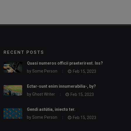
RECENT POSTS
Quasi numeros officii praeterirent. Ins?
by
Some Person
Feb 15, 2023
Ectar-sunt enim innumerabilia-, by?
by
Ghost Writer
Feb 15, 2023
Gendi astútia, iniecto ter.
by
Some Person
Feb 15, 2023