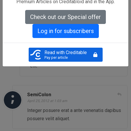
Premium Articles on Creditabloid and in the App.
erat a ante venenatis dapibus posuere velit
aliquet.
Check out our Special offer
Log in for subscribers
SemiColon
April 25, 2012 at 1:03 am
Read with Creditable
Nullam id dolor id nibh ultricies vehicula ut id
Pay per article
elit.
SemiColon
April 25, 2012 at 1:03 am
Integer posuere erat a ante venenatis dapibus
posuere velit aliquet.