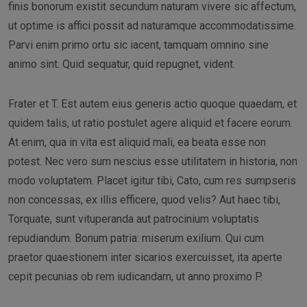
finis bonorum existit secundum naturam vivere sic affectum,
ut optime is affici possit ad naturamque accommodatissime.
Parvi enim primo ortu sic iacent, tamquam omnino sine
animo sint. Quid sequatur, quid repugnet, vident.
Frater et T. Est autem eius generis actio quoque quaedam, et
quidem talis, ut ratio postulet agere aliquid et facere eorum.
At enim, qua in vita est aliquid mali, ea beata esse non
potest. Nec vero sum nescius esse utilitatem in historia, non
modo voluptatem. Placet igitur tibi, Cato, cum res sumpseris
non concessas, ex illis efficere, quod velis? Aut haec tibi,
Torquate, sunt vituperanda aut patrocinium voluptatis
repudiandum. Bonum patria: miserum exilium. Qui cum
praetor quaestionem inter sicarios exercuisset, ita aperte
cepit pecunias ob rem iudicandam, ut anno proximo P.