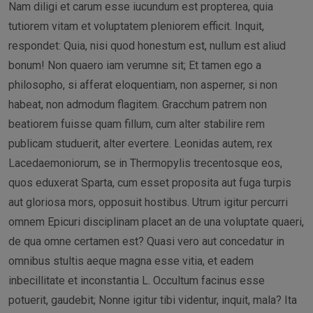
Nam diligi et carum esse iucundum est propterea, quia
tutiorem vitam et voluptatem pleniorem efficit. Inquit,
respondet: Quia, nisi quod honestum est, nullum est aliud
bonum! Non quaero iam verumne sit; Et tamen ego a
philosopho, si afferat eloquentiam, non asperner, si non
habeat, non admodum flagitem. Gracchum patrem non
beatiorem fuisse quam fillum, cum alter stabilire rem
publicam studuerit, alter evertere. Leonidas autem, rex
Lacedaemoniorum, se in Thermopylis trecentosque eos,
quos eduxerat Sparta, cum esset proposita aut fuga turpis
aut gloriosa mors, opposuit hostibus. Utrum igitur percurri
omnem Epicuri disciplinam placet an de una voluptate quaeri,
de qua omne certamen est? Quasi vero aut concedatur in
omnibus stultis aeque magna esse vitia, et eadem
inbecillitate et inconstantia L. Occultum facinus esse
potuerit, gaudebit; Nonne igitur tibi videntur, inquit, mala? Ita