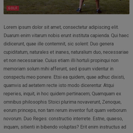
GOLF
Lorem ipsum dolor sit amet, consectetur adipiscing elit.
Duarum enim vitarum nobis erunt instituta capienda. Qui haec
didicerunt, quae ille contemnit, sic solent: Duo genera
cupiditatum, naturales et inanes, naturalium duo, necessariae
et non necessariae. Cuius etiam illi hortuli propinqui non
memoriam solum mihi afferunt, sed ipsum videntur in
conspectu meo ponere. Etsi ea quidem, quae adhuc dixisti,
quamvis ad aetatem recte isto modo dicerentur. Atqui
reperies, inquit, in hoc quidem pertinacem; Quamquam ex
omnibus philosophis Stoici plurima novaverunt, Zenoque,
eorum princeps, non tam rerum inventor fuit quam verborum
novorum. Duo Reges: constructio interrete. Estne, quaeso,
inquam, sitienti in bibendo voluptas? Erit enim instructus ad