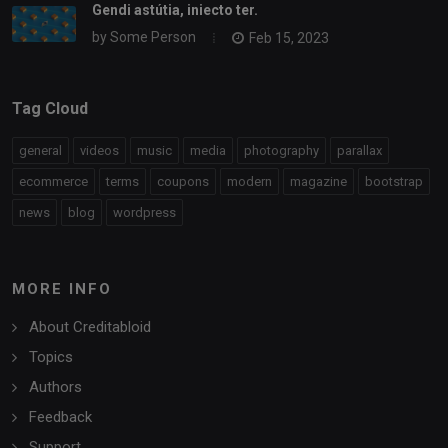
Gendi astútia, iniecto ter.
by
Some Person
Feb 15, 2023
Tag Cloud
general
videos
music
media
photography
parallax
ecommerce
terms
coupons
modern
magazine
bootstrap
news
blog
wordpress
MORE INFO
About Creditabloid
Topics
Authors
Feedback
Support