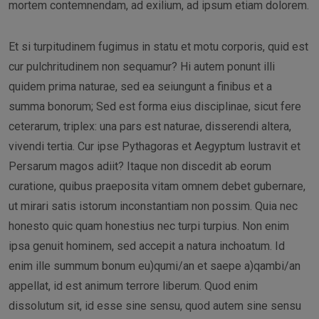
mortem contemnendam, ad exilium, ad ipsum etiam dolorem.
Et si turpitudinem fugimus in statu et motu corporis, quid est
cur pulchritudinem non sequamur? Hi autem ponunt illi
quidem prima naturae, sed ea seiungunt a finibus et a
summa bonorum; Sed est forma eius disciplinae, sicut fere
ceterarum, triplex: una pars est naturae, disserendi altera,
vivendi tertia. Cur ipse Pythagoras et Aegyptum lustravit et
Persarum magos adiit? Itaque non discedit ab eorum
curatione, quibus praeposita vitam omnem debet gubernare,
ut mirari satis istorum inconstantiam non possim. Quia nec
honesto quic quam honestius nec turpi turpius. Non enim
ipsa genuit hominem, sed accepit a natura inchoatum. Id
enim ille summum bonum eu)qumi/an et saepe a)qambi/an
appellat, id est animum terrore liberum. Quod enim
dissolutum sit, id esse sine sensu, quod autem sine sensu