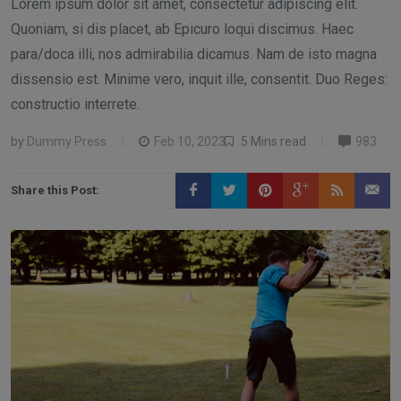
Lorem ipsum dolor sit amet, consectetur adipiscing elit.
Quoniam, si dis placet, ab Epicuro loqui discimus. Haec
para/doca illi, nos admirabilia dicamus. Nam de isto magna
dissensio est. Minime vero, inquit ille, consentit. Duo Reges:
constructio interrete.
by
Dummy Press
Feb 10, 2023
5 Mins read
983
Share this Post: