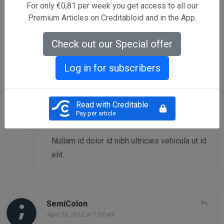
For only €0,81 per week you get access to all our
Donec sed odio dui. Nulla vitae elit libero, a
Premium Articles on Creditabloid and in the App.
pharetra augue. Nullam id dolor id nibh
ultricies vehicula ut id elit. Integer posuere
Check out our Special offer
erat a ante venenatis dapibus posuere velit
aliquet.
Log in for subscribers
Read with Creditable
SemiColon
Pay per article
April 25, 2012 at 1:03 am
Nullam id dolor id nibh ultricies vehicula ut id
elit.
SemiColon
April 25, 2012 at 1:03 am