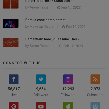
Referri oportere? Cuius adh?
by
Anonymous
Feb 15, 2023
Beatus esse nemo potest.
by
Make Up Media
Feb 12, 2023
Sententiam hanc, quae nunc Hier?
by
Some Person
Feb 12, 2023
CONNECT WITH US
58,742
9,654
14,839
3,244
Likes
Followers
Followers
Subscriber