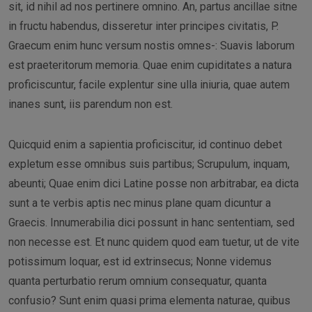
sit, id nihil ad nos pertinere omnino. An, partus ancillae sitne
in fructu habendus, disseretur inter principes civitatis, P.
Graecum enim hunc versum nostis omnes-: Suavis laborum
est praeteritorum memoria. Quae enim cupiditates a natura
proficiscuntur, facile explentur sine ulla iniuria, quae autem
inanes sunt, iis parendum non est.
Quicquid enim a sapientia proficiscitur, id continuo debet
expletum esse omnibus suis partibus; Scrupulum, inquam,
abeunti; Quae enim dici Latine posse non arbitrabar, ea dicta
sunt a te verbis aptis nec minus plane quam dicuntur a
Graecis. Innumerabilia dici possunt in hanc sententiam, sed
non necesse est. Et nunc quidem quod eam tuetur, ut de vite
potissimum loquar, est id extrinsecus; Nonne videmus
quanta perturbatio rerum omnium consequatur, quanta
confusio? Sunt enim quasi prima elementa naturae, quibus